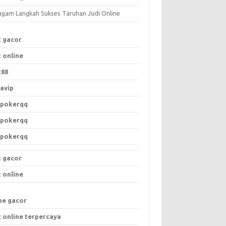
agam Langkah Sukses Taruhan Judi Online
t gacor
t online
t88
avip
bpokerqq
bpokerqq
bpokerqq
t gacor
t online
e gacor
t online terpercaya