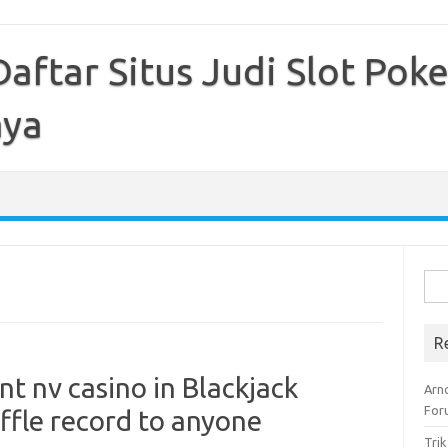
tar Situs Judi Slot Poke
aya
Sea
for:
R
t nv casino in Blackjack
Arno
For
ffle record to anyone
Tri