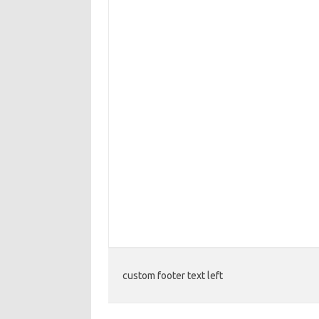
custom footer text left