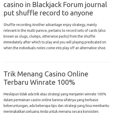
casino in Blackjack Forum journal
put shuffle record to anyone
Shuffle recording Another advantage enjoy strategy, mainly
relevant in the multi-parece, pertains to record sets of cards (also
known as slugs, clumps, otherwise packs) from the shuffle
immediately after which to play and you will playing predicated on
when the individuals notes come into play off an alternative shoe.
Trik Menang Casino Online
Terbaru Winrate 100%
Meskipun tidak ada trik atau strategi yang menjamin winrate 100%
dalam permainan casino online karena sifatnya yang berbasis
keberuntungan, ada beberapa tips dan strategi yang bisa membantu
meningkatkan peluang Anda untuk menang secara konsisten.