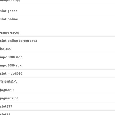
slot gacor
slot online
game gacor
slot online terpercaya
koi365
mpo8080 slot
mpo8080 apk
slot mpo8080
香港老虎机
jaguar33
jaguar slot
slot777
slot88