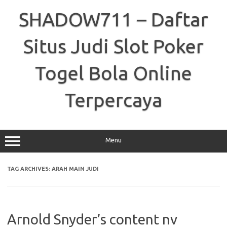
Skip
to
SHADOW711 – Daftar
content
Situs Judi Slot Poker
Togel Bola Online
Terpercaya
Menu
TAG ARCHIVES:
ARAH MAIN JUDI
Arnold Snyder’s content nv