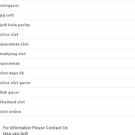
slotgacor
pg soft
judi bola parlay
situs slot
spaceman slot
mahjong slot
spaceman
slot depo 5k
situs slot gacor
link gacor
thailand slot
slot online
For Information Please
Contact Us
jasa seo judi