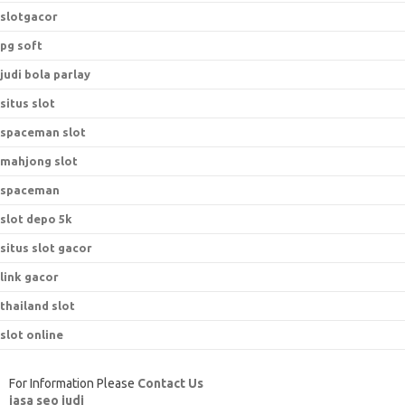
slotgacor
pg soft
judi bola parlay
situs slot
spaceman slot
mahjong slot
spaceman
slot depo 5k
situs slot gacor
link gacor
thailand slot
slot online
For Information Please
Contact Us
jasa seo judi