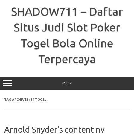
Skip
to
SHADOW711 – Daftar
content
Situs Judi Slot Poker
Togel Bola Online
Terpercaya
Menu
TAG ARCHIVES:
39 TOGEL
Arnold Snyder’s content nv