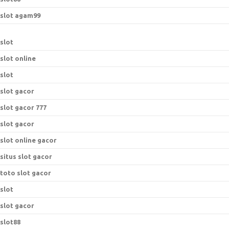
slot agam99
slot
slot online
slot
slot gacor
slot gacor 777
slot gacor
slot online gacor
situs slot gacor
toto slot gacor
slot
slot gacor
slot88