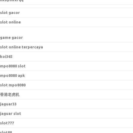
slot gacor
slot online
game gacor
slot online terpercaya
koi365
mpo8080 slot
mpo8080 apk
slot mpo8080
香港老虎机
jaguar33
jaguar slot
slot777
slot88