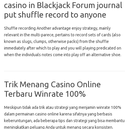
casino in Blackjack Forum journal
put shuffle record to anyone
Shuffle recording Another advantage enjoy strategy, mainly
relevant in the multi-parece, pertains to record sets of cards (also
known as slugs, clumps, otherwise packs) from the shuffle
immediately after which to play and you will playing predicated on
when the individuals notes come into play off an alternative shoe.
Trik Menang Casino Online
Terbaru Winrate 100%
Meskipun tidak ada trik atau strategi yang menjamin winrate 100%
dalam permainan casino online karena sifatnya yang berbasis
keberuntungan, ada beberapa tips dan strategi yang bisa membantu
meningkatkan peluang Anda untuk menang secara konsisten.