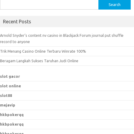
S
e
a
Recent Posts
r
c
Arnold Snyder’s content nv casino in Blackjack Forum journal put shuffle
h
record to anyone
f
Trik Menang Casino Online Terbaru Winrate 100%
o
r
Beragam Langkah Sukses Taruhan Judi Online
:
slot gacor
slot online
slot88
mejavip
hkbpokerqq
hkbpokerqq
hkbpokerqq