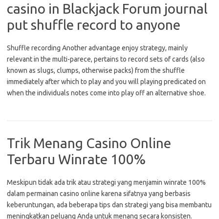
casino in Blackjack Forum journal
put shuffle record to anyone
Shuffle recording Another advantage enjoy strategy, mainly
relevant in the multi-parece, pertains to record sets of cards (also
known as slugs, clumps, otherwise packs) from the shuffle
immediately after which to play and you will playing predicated on
when the individuals notes come into play off an alternative shoe.
Trik Menang Casino Online
Terbaru Winrate 100%
Meskipun tidak ada trik atau strategi yang menjamin winrate 100%
dalam permainan casino online karena sifatnya yang berbasis
keberuntungan, ada beberapa tips dan strategi yang bisa membantu
meningkatkan peluang Anda untuk menang secara konsisten.