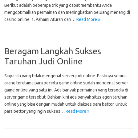
Berikut adalah beberapa trik yang dapat membantu Anda
mengoptimalkan permainan dan meningkatkan peluang menang di
casino online: 1. Pahami Aturan dan…
Read More »
Beragam Langkah Sukses
Taruhan Judi Online
Siapa sih yang tidak mengenal server judi online. Pastinya semua
orang terutama para pecinta game online sudah mengenal server
game online yang satu ini. Ada banyak permainan yang tersedia di
server game tersebut. Bahkan kini ada banyak situs agen taruhan
online yang bisa dengan mudah untuk diakses para bettor. Untuk
para bettor yang ingin sukses…
Read More »