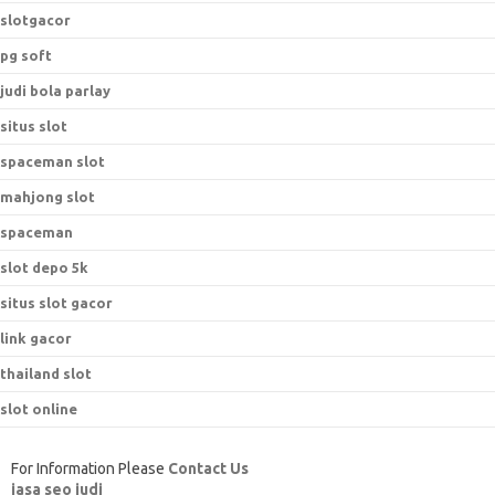
slotgacor
pg soft
judi bola parlay
situs slot
spaceman slot
mahjong slot
spaceman
slot depo 5k
situs slot gacor
link gacor
thailand slot
slot online
For Information Please
Contact Us
jasa seo judi