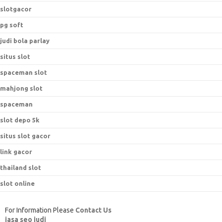
slotgacor
pg soft
judi bola parlay
situs slot
spaceman slot
mahjong slot
spaceman
slot depo 5k
situs slot gacor
link gacor
thailand slot
slot online
For Information Please
Contact Us
jasa seo judi