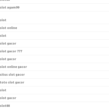
slot agam99
slot
slot online
slot
slot gacor
slot gacor 777
slot gacor
slot online gacor
situs slot gacor
toto slot gacor
slot
slot gacor
slot88