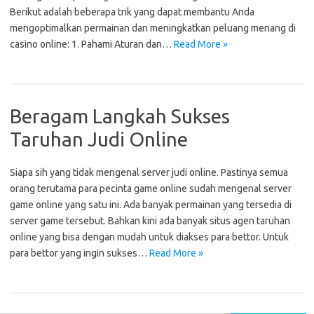
Berikut adalah beberapa trik yang dapat membantu Anda
mengoptimalkan permainan dan meningkatkan peluang menang di
casino online: 1. Pahami Aturan dan…
Read More »
Beragam Langkah Sukses
Taruhan Judi Online
Siapa sih yang tidak mengenal server judi online. Pastinya semua
orang terutama para pecinta game online sudah mengenal server
game online yang satu ini. Ada banyak permainan yang tersedia di
server game tersebut. Bahkan kini ada banyak situs agen taruhan
online yang bisa dengan mudah untuk diakses para bettor. Untuk
para bettor yang ingin sukses…
Read More »