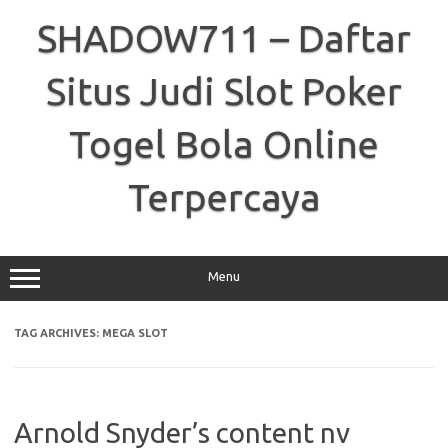
Skip
to
SHADOW711 – Daftar
content
Situs Judi Slot Poker
Togel Bola Online
Terpercaya
Menu
TAG ARCHIVES:
MEGA SLOT
Arnold Snyder’s content nv