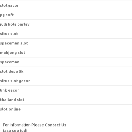
slotgacor
pg soft
judi bola parlay
situs slot
spaceman slot
mahjong slot
spaceman
slot depo 5k
situs slot gacor
link gacor
thailand slot
slot online
For Information Please
Contact Us
jasa seo judi