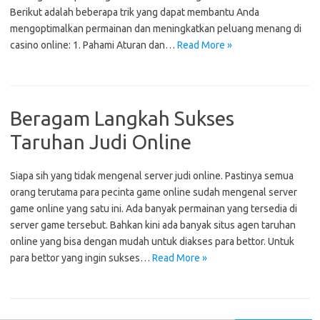
Berikut adalah beberapa trik yang dapat membantu Anda
mengoptimalkan permainan dan meningkatkan peluang menang di
casino online: 1. Pahami Aturan dan…
Read More »
Beragam Langkah Sukses
Taruhan Judi Online
Siapa sih yang tidak mengenal server judi online. Pastinya semua
orang terutama para pecinta game online sudah mengenal server
game online yang satu ini. Ada banyak permainan yang tersedia di
server game tersebut. Bahkan kini ada banyak situs agen taruhan
online yang bisa dengan mudah untuk diakses para bettor. Untuk
para bettor yang ingin sukses…
Read More »