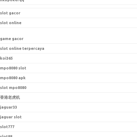
slot gacor
slot online
game gacor
slot online terpercaya
koi365
mpo8080 slot
mpo8080 apk
slot mpo8080
香港老虎机
jaguar33
jaguar slot
slot777
slot88