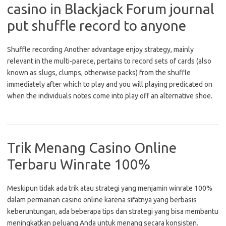
casino in Blackjack Forum journal
put shuffle record to anyone
Shuffle recording Another advantage enjoy strategy, mainly
relevant in the multi-parece, pertains to record sets of cards (also
known as slugs, clumps, otherwise packs) from the shuffle
immediately after which to play and you will playing predicated on
when the individuals notes come into play off an alternative shoe.
Trik Menang Casino Online
Terbaru Winrate 100%
Meskipun tidak ada trik atau strategi yang menjamin winrate 100%
dalam permainan casino online karena sifatnya yang berbasis
keberuntungan, ada beberapa tips dan strategi yang bisa membantu
meningkatkan peluang Anda untuk menang secara konsisten.