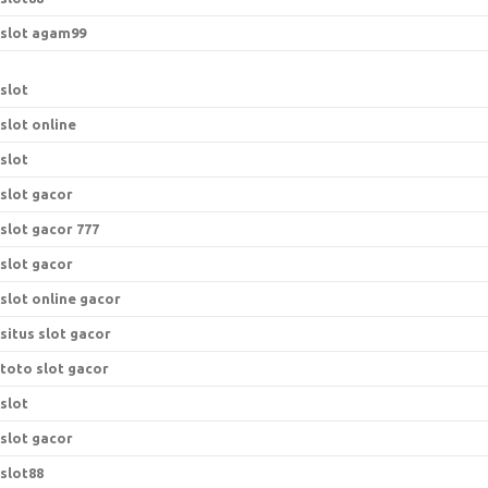
slot agam99
slot
slot online
slot
slot gacor
slot gacor 777
slot gacor
slot online gacor
situs slot gacor
toto slot gacor
slot
slot gacor
slot88