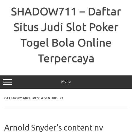
Skip
to
SHADOW711 – Daftar
content
Situs Judi Slot Poker
Togel Bola Online
Terpercaya
Menu
CATEGORY ARCHIVES:
AGEN JUDI 23
Arnold Snyder’s content nv