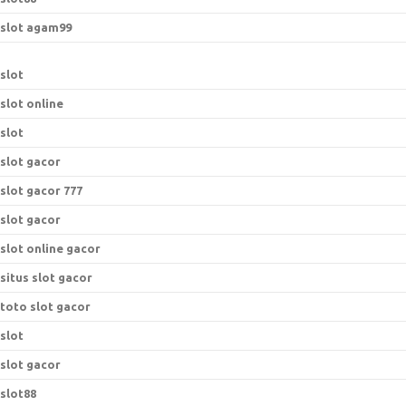
slot agam99
slot
slot online
slot
slot gacor
slot gacor 777
slot gacor
slot online gacor
situs slot gacor
toto slot gacor
slot
slot gacor
slot88