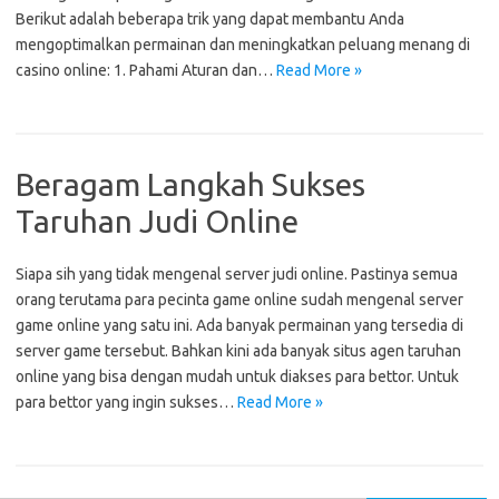
Berikut adalah beberapa trik yang dapat membantu Anda
mengoptimalkan permainan dan meningkatkan peluang menang di
casino online: 1. Pahami Aturan dan…
Read More »
Beragam Langkah Sukses
Taruhan Judi Online
Siapa sih yang tidak mengenal server judi online. Pastinya semua
orang terutama para pecinta game online sudah mengenal server
game online yang satu ini. Ada banyak permainan yang tersedia di
server game tersebut. Bahkan kini ada banyak situs agen taruhan
online yang bisa dengan mudah untuk diakses para bettor. Untuk
para bettor yang ingin sukses…
Read More »