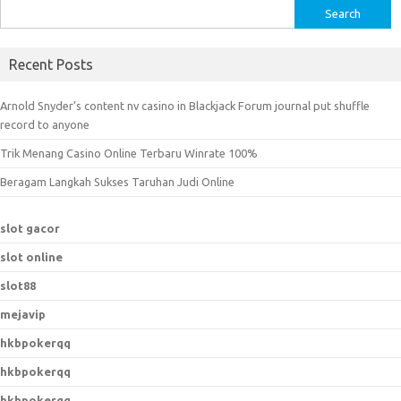
S
e
a
Recent Posts
r
c
Arnold Snyder’s content nv casino in Blackjack Forum journal put shuffle
h
record to anyone
f
Trik Menang Casino Online Terbaru Winrate 100%
o
r
Beragam Langkah Sukses Taruhan Judi Online
:
slot gacor
slot online
slot88
mejavip
hkbpokerqq
hkbpokerqq
hkbpokerqq