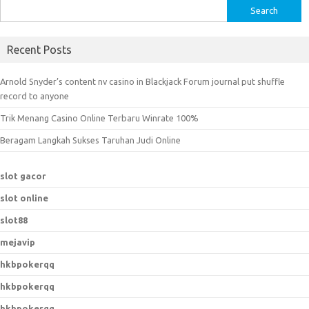
S
e
a
Recent Posts
r
c
Arnold Snyder’s content nv casino in Blackjack Forum journal put shuffle
h
record to anyone
f
Trik Menang Casino Online Terbaru Winrate 100%
o
r
Beragam Langkah Sukses Taruhan Judi Online
:
slot gacor
slot online
slot88
mejavip
hkbpokerqq
hkbpokerqq
hkbpokerqq