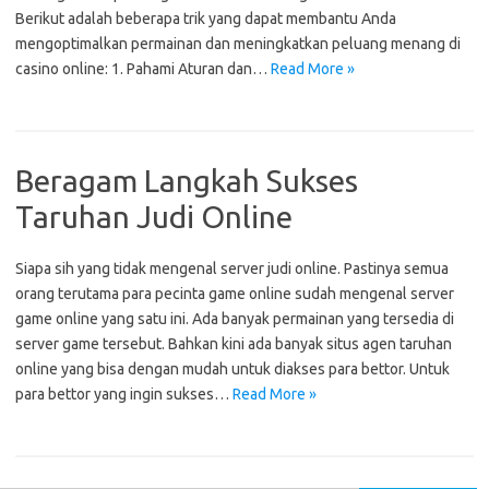
Berikut adalah beberapa trik yang dapat membantu Anda
mengoptimalkan permainan dan meningkatkan peluang menang di
casino online: 1. Pahami Aturan dan…
Read More »
Beragam Langkah Sukses
Taruhan Judi Online
Siapa sih yang tidak mengenal server judi online. Pastinya semua
orang terutama para pecinta game online sudah mengenal server
game online yang satu ini. Ada banyak permainan yang tersedia di
server game tersebut. Bahkan kini ada banyak situs agen taruhan
online yang bisa dengan mudah untuk diakses para bettor. Untuk
para bettor yang ingin sukses…
Read More »