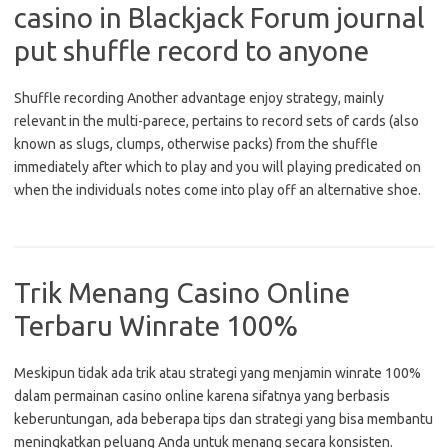
casino in Blackjack Forum journal
put shuffle record to anyone
Shuffle recording Another advantage enjoy strategy, mainly
relevant in the multi-parece, pertains to record sets of cards (also
known as slugs, clumps, otherwise packs) from the shuffle
immediately after which to play and you will playing predicated on
when the individuals notes come into play off an alternative shoe.
Trik Menang Casino Online
Terbaru Winrate 100%
Meskipun tidak ada trik atau strategi yang menjamin winrate 100%
dalam permainan casino online karena sifatnya yang berbasis
keberuntungan, ada beberapa tips dan strategi yang bisa membantu
meningkatkan peluang Anda untuk menang secara konsisten.