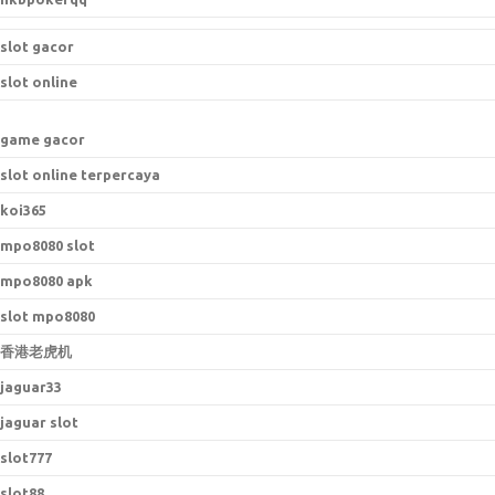
slot gacor
slot online
game gacor
slot online terpercaya
koi365
mpo8080 slot
mpo8080 apk
slot mpo8080
香港老虎机
jaguar33
jaguar slot
slot777
slot88