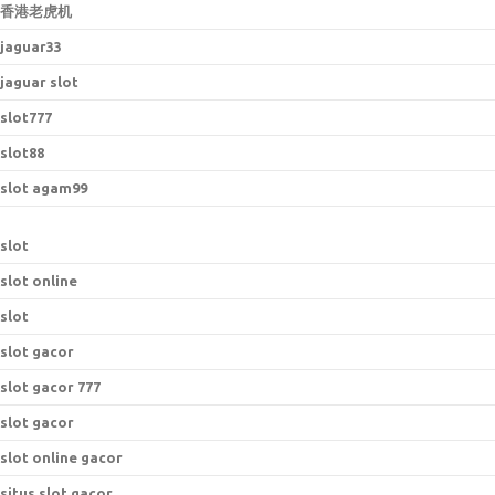
香港老虎机
jaguar33
jaguar slot
slot777
slot88
slot agam99
slot
slot online
slot
slot gacor
slot gacor 777
slot gacor
slot online gacor
situs slot gacor