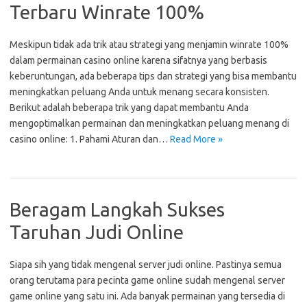
Terbaru Winrate 100%
Meskipun tidak ada trik atau strategi yang menjamin winrate 100%
dalam permainan casino online karena sifatnya yang berbasis
keberuntungan, ada beberapa tips dan strategi yang bisa membantu
meningkatkan peluang Anda untuk menang secara konsisten.
Berikut adalah beberapa trik yang dapat membantu Anda
mengoptimalkan permainan dan meningkatkan peluang menang di
casino online: 1. Pahami Aturan dan…
Read More »
Beragam Langkah Sukses
Taruhan Judi Online
Siapa sih yang tidak mengenal server judi online. Pastinya semua
orang terutama para pecinta game online sudah mengenal server
game online yang satu ini. Ada banyak permainan yang tersedia di