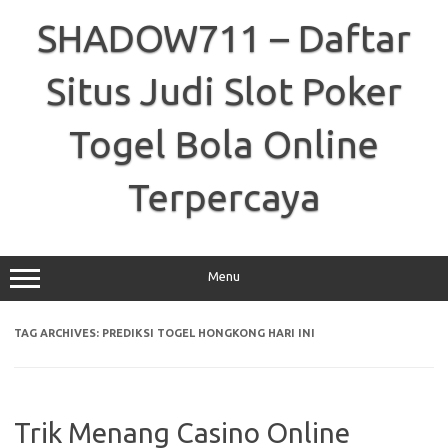
Skip
to
SHADOW711 – Daftar
content
Situs Judi Slot Poker
Togel Bola Online
Terpercaya
Menu
TAG ARCHIVES:
PREDIKSI TOGEL HONGKONG HARI INI
Trik Menang Casino Online