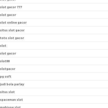
slot gacor 777
slot gacor
slot online gacor
situs slot gacor
toto slot gacor
slot
slot gacor
slot88
slotgacor
pg soft
judi bola parlay
situs slot
spaceman slot
mahjong slot