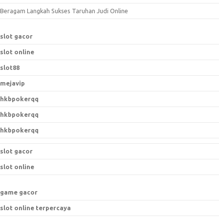
r
Beragam Langkah Sukses Taruhan Judi Online
:
slot gacor
slot online
slot88
mejavip
hkbpokerqq
hkbpokerqq
hkbpokerqq
slot gacor
slot online
game gacor
slot online terpercaya