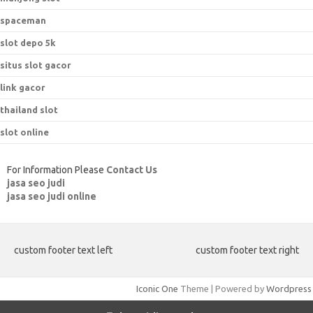
spaceman
slot depo 5k
situs slot gacor
link gacor
thailand slot
slot online
For Information Please
Contact Us
jasa seo judi
jasa seo judi online
custom footer text left
custom footer text right
Iconic One
Theme | Powered by
Wordpress