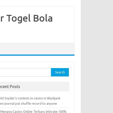
r Togel Bola
rch
ecent Posts
ld Snyder’s content nv casino in Blackjack
um journal put shuffle record to anyone
k Menang Casino Online Terbaru Winrate 100%