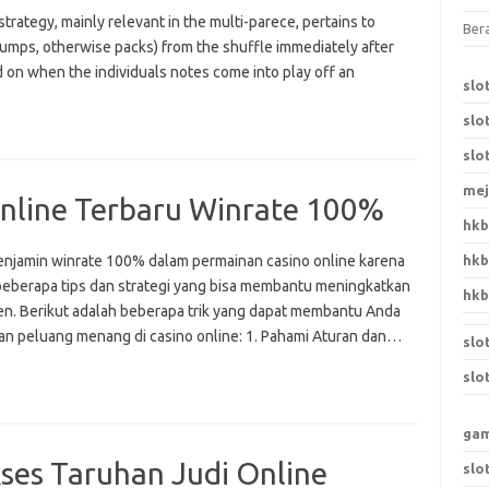
rategy, mainly relevant in the multi-parece, pertains to
Ber
lumps, otherwise packs) from the shuffle immediately after
d on when the individuals notes come into play off an
slo
slo
slo
mej
nline Terbaru Winrate 100%
hk
 menjamin winrate 100% dalam permainan casino online karena
hk
beberapa tips dan strategi yang bisa membantu meningkatkan
hk
n. Berikut adalah beberapa trik yang dapat membantu Anda
 peluang menang di casino online: 1. Pahami Aturan dan…
slo
slo
gam
es Taruhan Judi Online
slo