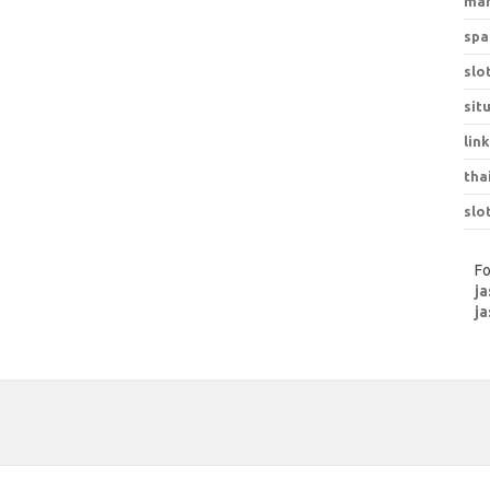
mah
sp
slo
sit
lin
tha
slo
Fo
ja
ja