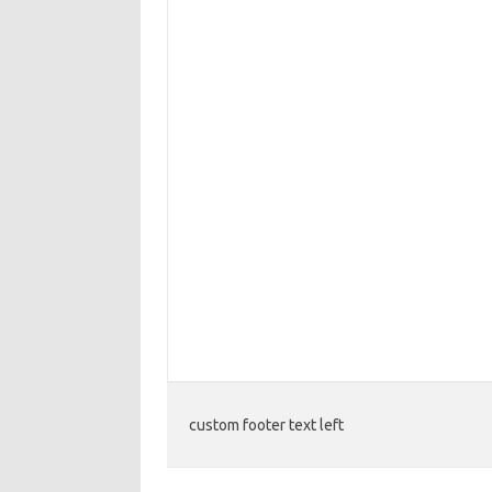
custom footer text left