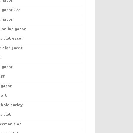
t gacor
t gacor 777
t gacor
t online gacor
us slot gacor
o slot gacor
t
t gacor
t88
tgacor
soft
i bola parlay
us slot
ceman slot