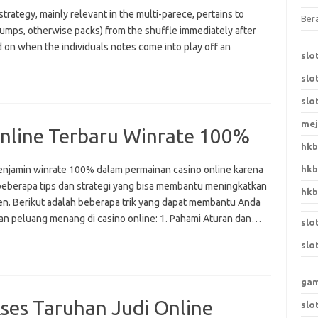
rategy, mainly relevant in the multi-parece, pertains to
Ber
lumps, otherwise packs) from the shuffle immediately after
d on when the individuals notes come into play off an
slo
slo
slo
mej
nline Terbaru Winrate 100%
hk
 menjamin winrate 100% dalam permainan casino online karena
hk
beberapa tips dan strategi yang bisa membantu meningkatkan
hk
n. Berikut adalah beberapa trik yang dapat membantu Anda
 peluang menang di casino online: 1. Pahami Aturan dan…
slo
slo
gam
es Taruhan Judi Online
slo