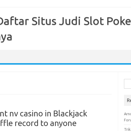
tar Situs Judi Slot Poke
aya
Sea
for:
R
t nv casino in Blackjack
Arno
For
ffle record to anyone
Tri