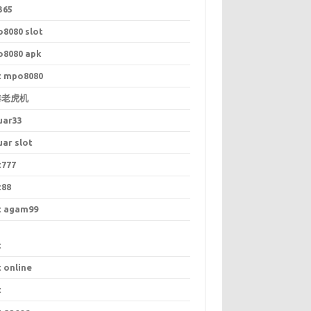
365
8080 slot
8080 apk
t mpo8080
港老虎机
uar33
uar slot
t777
t88
t agam99
t
t online
t