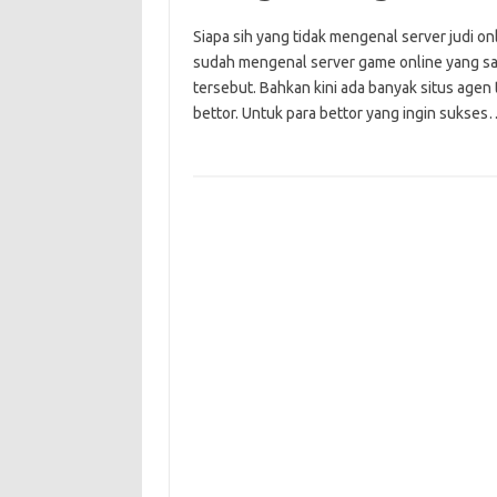
Siapa sih yang tidak mengenal server judi o
sudah mengenal server game online yang sat
tersebut. Bahkan kini ada banyak situs agen
bettor. Untuk para bettor yang ingin sukse