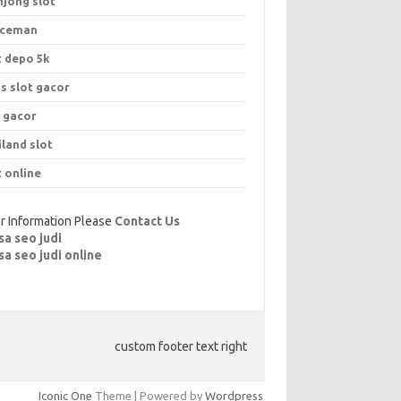
jong slot
aceman
t depo 5k
us slot gacor
k gacor
iland slot
t online
r Information Please
Contact Us
sa seo judi
sa seo judi online
custom footer text right
Iconic One
Theme | Powered by
Wordpress