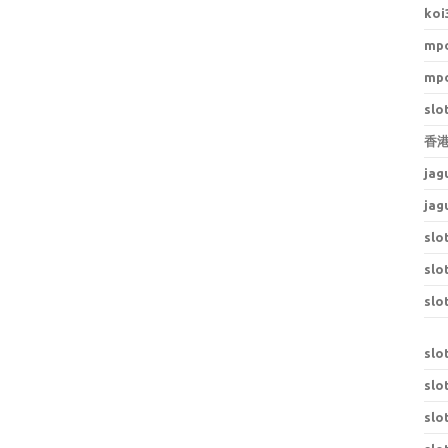
koi
mpo
mpo
slo
香
jag
jag
slo
slo
slo
slo
slo
slo