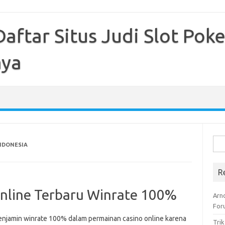
tar Situs Judi Slot Poke
aya
Sea
INDONESIA
for:
R
nline Terbaru Winrate 100%
Arno
For
 menjamin winrate 100% dalam permainan casino online karena
Tri