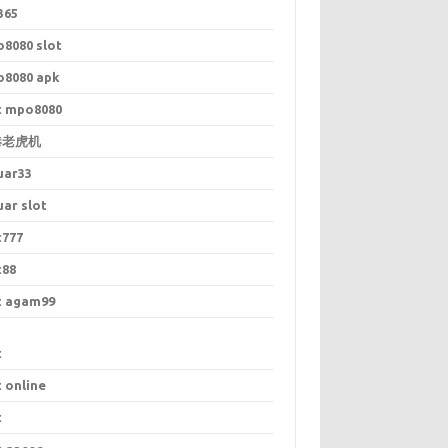
365
8080 slot
8080 apk
t mpo8080
港老虎机
uar33
uar slot
t777
t88
t agam99
t
t online
t