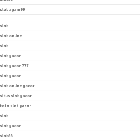
slot agam99
slot
slot online
slot
slot gacor
slot gacor 777
slot gacor
slot online gacor
situs slot gacor
toto slot gacor
slot
slot gacor
slot88