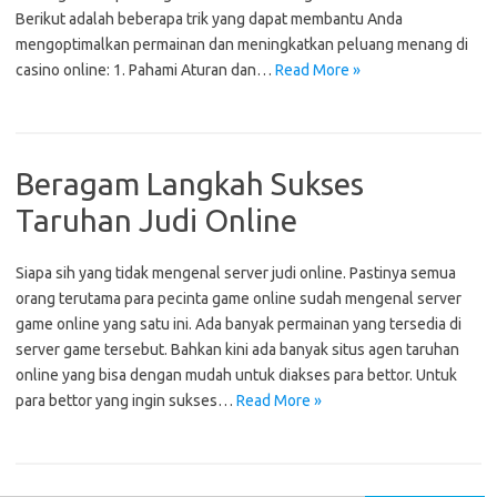
Berikut adalah beberapa trik yang dapat membantu Anda
mengoptimalkan permainan dan meningkatkan peluang menang di
casino online: 1. Pahami Aturan dan…
Read More »
Beragam Langkah Sukses
Taruhan Judi Online
Siapa sih yang tidak mengenal server judi online. Pastinya semua
orang terutama para pecinta game online sudah mengenal server
game online yang satu ini. Ada banyak permainan yang tersedia di
server game tersebut. Bahkan kini ada banyak situs agen taruhan
online yang bisa dengan mudah untuk diakses para bettor. Untuk
para bettor yang ingin sukses…
Read More »