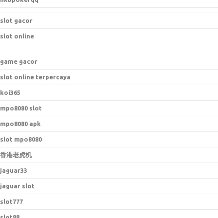
slot gacor
slot online
game gacor
slot online terpercaya
koi365
mpo8080 slot
mpo8080 apk
slot mpo8080
香港老虎机
jaguar33
jaguar slot
slot777
slot88