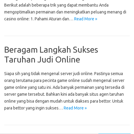
Berikut adalah beberapa trik yang dapat membantu Anda
mengoptimalkan permainan dan meningkatkan peluang menang di
casino online: 1. Pahami Aturan dan…
Read More »
Beragam Langkah Sukses
Taruhan Judi Online
Siapa sih yang tidak mengenal server judi online. Pastinya semua
orang terutama para pecinta game online sudah mengenal server
game online yang satu ini. Ada banyak permainan yang tersedia di
server game tersebut. Bahkan kini ada banyak situs agen taruhan
online yang bisa dengan mudah untuk diakses para bettor. Untuk
para bettor yang ingin sukses…
Read More »