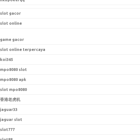
slot gacor
slot online
game gacor
slot online terpercaya
koi365
mpo8080 slot
mpo8080 apk
slot mpo8080
香港老虎机
jaguar33
jaguar slot
slot777
slot88