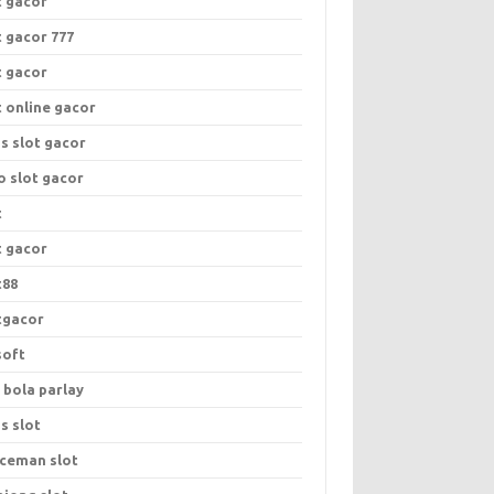
t gacor
t gacor 777
t gacor
t online gacor
us slot gacor
o slot gacor
t
t gacor
t88
tgacor
soft
i bola parlay
us slot
ceman slot