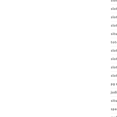
slo
slo
slo
slo
sit
tot
slo
slo
slo
slo
pg 
jud
sit
spa