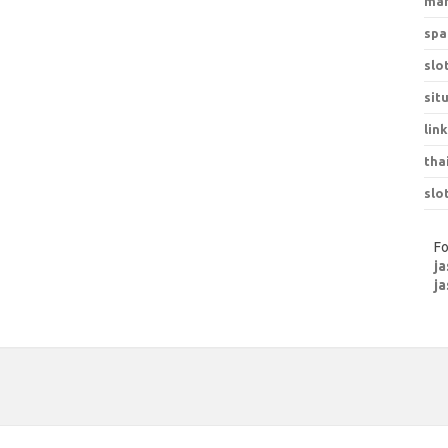
mah
sp
slo
sit
lin
tha
slo
Fo
ja
ja