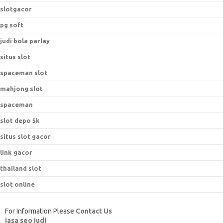
slotgacor
pg soft
judi bola parlay
situs slot
spaceman slot
mahjong slot
spaceman
slot depo 5k
situs slot gacor
link gacor
thailand slot
slot online
For Information Please
Contact Us
jasa seo judi