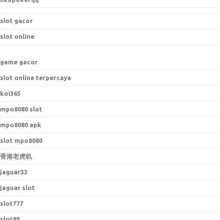
slot gacor
slot online
game gacor
slot online terpercaya
koi365
mpo8080 slot
mpo8080 apk
slot mpo8080
香港老虎机
jaguar33
jaguar slot
slot777
slot88