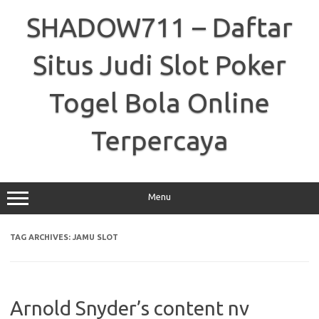
Skip
to
SHADOW711 – Daftar
content
Situs Judi Slot Poker
Togel Bola Online
Terpercaya
Menu
TAG ARCHIVES:
JAMU SLOT
Arnold Snyder’s content nv