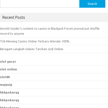
S
e
a
Recent Posts
r
c
Arnold Snyder’s content nv casino in Blackjack Forum journal put shuffle
h
record to anyone
f
Trik Menang Casino Online Terbaru Winrate 100%
o
r
Beragam Langkah Sukses Taruhan Judi Online
:
slot gacor
slot online
slot88
mejavip
hkbpokerqq
hkbpokerqq
hkbpokerqq