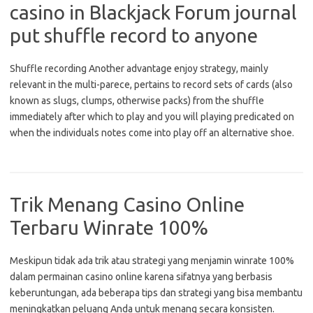
casino in Blackjack Forum journal
put shuffle record to anyone
Shuffle recording Another advantage enjoy strategy, mainly
relevant in the multi-parece, pertains to record sets of cards (also
known as slugs, clumps, otherwise packs) from the shuffle
immediately after which to play and you will playing predicated on
when the individuals notes come into play off an alternative shoe.
Trik Menang Casino Online
Terbaru Winrate 100%
Meskipun tidak ada trik atau strategi yang menjamin winrate 100%
dalam permainan casino online karena sifatnya yang berbasis
keberuntungan, ada beberapa tips dan strategi yang bisa membantu
meningkatkan peluang Anda untuk menang secara konsisten.