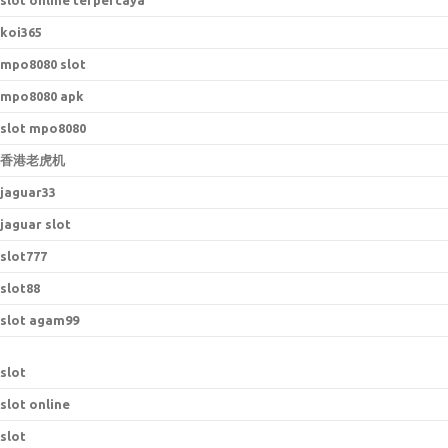
slot online terpercaya
koi365
mpo8080 slot
mpo8080 apk
slot mpo8080
香港老虎机
jaguar33
jaguar slot
slot777
slot88
slot agam99
slot
slot online
slot