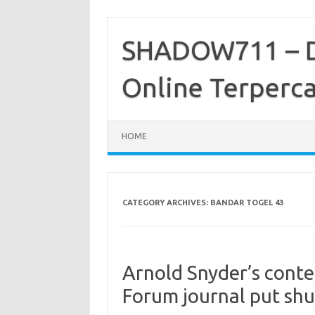
Skip
to
content
SHADOW711 – Daf
Online Terperc
HOME
CATEGORY ARCHIVES:
BANDAR TOGEL 43
Arnold Snyder’s conten
Forum journal put shu