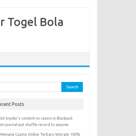
r Togel Bola
rch
ecent Posts
ld Snyder’s content nv casino in Blackjack
um journal put shuffle record to anyone
k Menang Casino Online Terbaru Winrate 100%