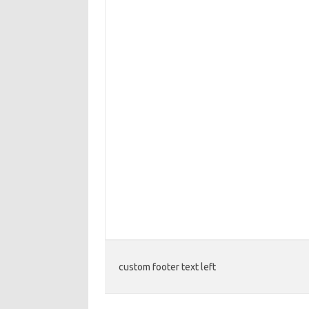
custom footer text left