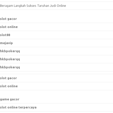
r
Beragam Langkah Sukses Taruhan Judi Online
:
slot gacor
slot online
slot88
mejavip
hkbpokerqq
hkbpokerqq
hkbpokerqq
slot gacor
slot online
game gacor
slot online terpercaya