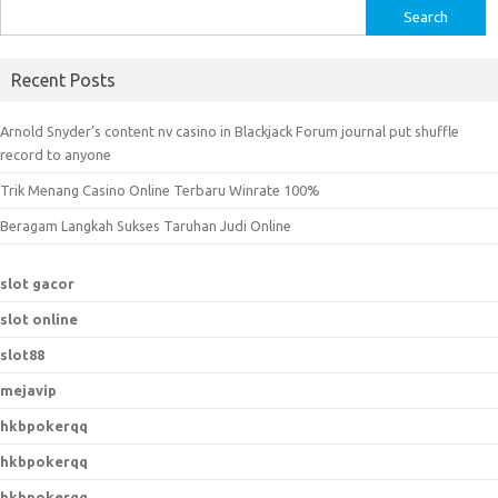
S
e
a
Recent Posts
r
c
Arnold Snyder’s content nv casino in Blackjack Forum journal put shuffle
h
record to anyone
f
Trik Menang Casino Online Terbaru Winrate 100%
o
r
Beragam Langkah Sukses Taruhan Judi Online
:
slot gacor
slot online
slot88
mejavip
hkbpokerqq
hkbpokerqq
hkbpokerqq