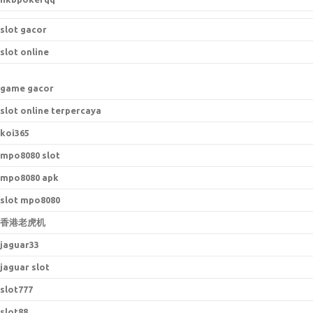
slot gacor
slot online
game gacor
slot online terpercaya
koi365
mpo8080 slot
mpo8080 apk
slot mpo8080
香港老虎机
jaguar33
jaguar slot
slot777
slot88