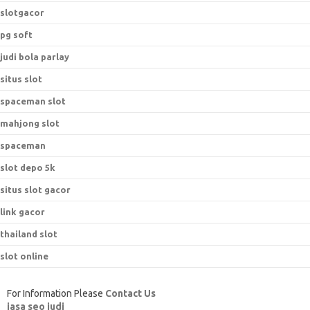
slotgacor
pg soft
judi bola parlay
situs slot
spaceman slot
mahjong slot
spaceman
slot depo 5k
situs slot gacor
link gacor
thailand slot
slot online
For Information Please
Contact Us
jasa seo judi