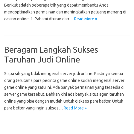
Berikut adalah beberapa trik yang dapat membantu Anda
mengoptimalkan permainan dan meningkatkan peluang menang di
casino online: 1. Pahami Aturan dan…
Read More »
Beragam Langkah Sukses
Taruhan Judi Online
Siapa sih yang tidak mengenal server judi online. Pastinya semua
orang terutama para pecinta game online sudah mengenal server
game online yang satu ini. Ada banyak permainan yang tersedia di
server game tersebut. Bahkan kini ada banyak situs agen taruhan
online yang bisa dengan mudah untuk diakses para bettor. Untuk
para bettor yang ingin sukses…
Read More »