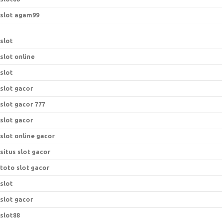
slot agam99
slot
slot online
slot
slot gacor
slot gacor 777
slot gacor
slot online gacor
situs slot gacor
toto slot gacor
slot
slot gacor
slot88