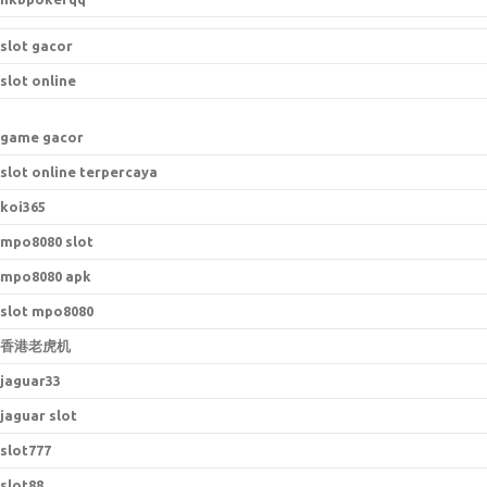
slot gacor
slot online
game gacor
slot online terpercaya
koi365
mpo8080 slot
mpo8080 apk
slot mpo8080
香港老虎机
jaguar33
jaguar slot
slot777
slot88