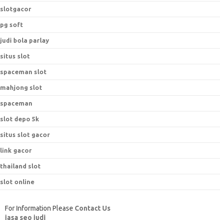
slotgacor
pg soft
judi bola parlay
situs slot
spaceman slot
mahjong slot
spaceman
slot depo 5k
situs slot gacor
link gacor
thailand slot
slot online
For Information Please
Contact Us
jasa seo judi