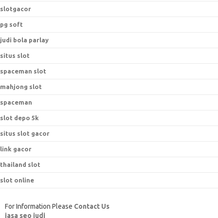
slotgacor
pg soft
judi bola parlay
situs slot
spaceman slot
mahjong slot
spaceman
slot depo 5k
situs slot gacor
link gacor
thailand slot
slot online
For Information Please
Contact Us
jasa seo judi