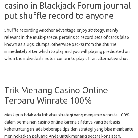
casino in Blackjack Forum journal
put shuffle record to anyone
Shuffle recording Another advantage enjoy strategy, mainly
relevant in the multi-parece, pertains to record sets of cards (also
known as slugs, clumps, otherwise packs) from the shuffle
immediately after which to play and you will playing predicated on
when the individuals notes come into play off an alternative shoe.
Trik Menang Casino Online
Terbaru Winrate 100%
Meskipun tidak ada trik atau strategi yang menjamin winrate 100%
dalam permainan casino online karena sifatnya yang berbasis
keberuntungan, ada beberapa tips dan strategi yang bisa membantu
meningkatkan peluang Anda untuk menang secara konsisten.