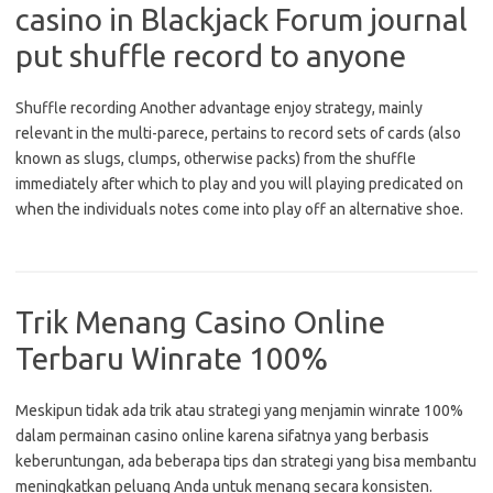
casino in Blackjack Forum journal
put shuffle record to anyone
Shuffle recording Another advantage enjoy strategy, mainly
relevant in the multi-parece, pertains to record sets of cards (also
known as slugs, clumps, otherwise packs) from the shuffle
immediately after which to play and you will playing predicated on
when the individuals notes come into play off an alternative shoe.
Trik Menang Casino Online
Terbaru Winrate 100%
Meskipun tidak ada trik atau strategi yang menjamin winrate 100%
dalam permainan casino online karena sifatnya yang berbasis
keberuntungan, ada beberapa tips dan strategi yang bisa membantu
meningkatkan peluang Anda untuk menang secara konsisten.