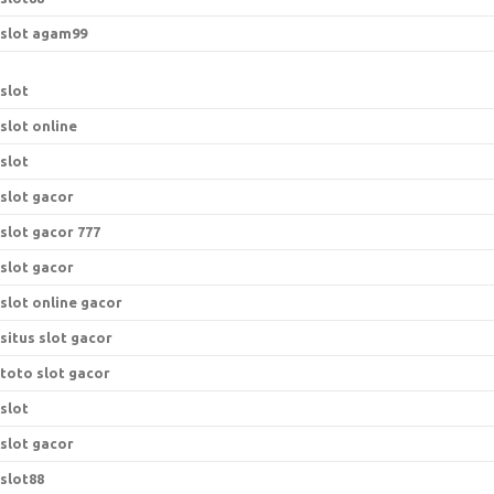
slot agam99
slot
slot online
slot
slot gacor
slot gacor 777
slot gacor
slot online gacor
situs slot gacor
toto slot gacor
slot
slot gacor
slot88