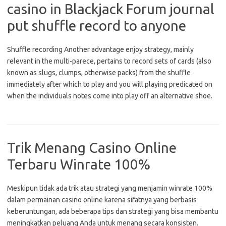
casino in Blackjack Forum journal
put shuffle record to anyone
Shuffle recording Another advantage enjoy strategy, mainly
relevant in the multi-parece, pertains to record sets of cards (also
known as slugs, clumps, otherwise packs) from the shuffle
immediately after which to play and you will playing predicated on
when the individuals notes come into play off an alternative shoe.
Trik Menang Casino Online
Terbaru Winrate 100%
Meskipun tidak ada trik atau strategi yang menjamin winrate 100%
dalam permainan casino online karena sifatnya yang berbasis
keberuntungan, ada beberapa tips dan strategi yang bisa membantu
meningkatkan peluang Anda untuk menang secara konsisten.