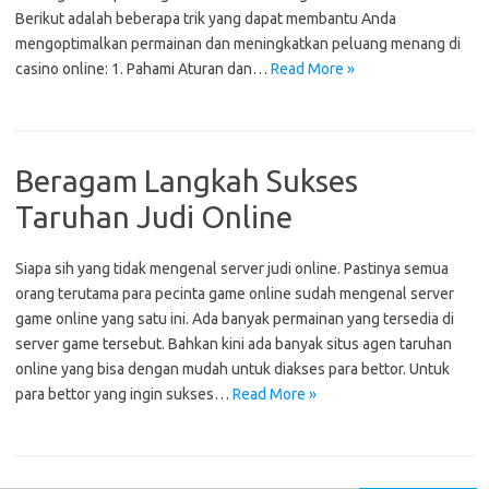
Berikut adalah beberapa trik yang dapat membantu Anda
mengoptimalkan permainan dan meningkatkan peluang menang di
casino online: 1. Pahami Aturan dan…
Read More »
Beragam Langkah Sukses
Taruhan Judi Online
Siapa sih yang tidak mengenal server judi online. Pastinya semua
orang terutama para pecinta game online sudah mengenal server
game online yang satu ini. Ada banyak permainan yang tersedia di
server game tersebut. Bahkan kini ada banyak situs agen taruhan
online yang bisa dengan mudah untuk diakses para bettor. Untuk
para bettor yang ingin sukses…
Read More »