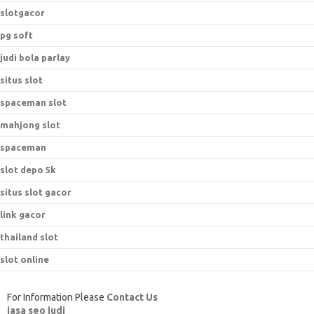
slotgacor
pg soft
judi bola parlay
situs slot
spaceman slot
mahjong slot
spaceman
slot depo 5k
situs slot gacor
link gacor
thailand slot
slot online
For Information Please
Contact Us
jasa seo judi