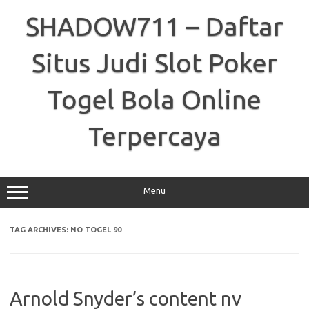
Skip
to
SHADOW711 – Daftar
content
Situs Judi Slot Poker
Togel Bola Online
Terpercaya
Menu
TAG ARCHIVES:
NO TOGEL 90
Arnold Snyder’s content nv