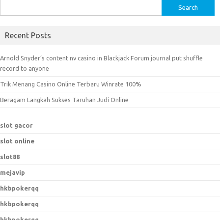
S
e
a
Recent Posts
r
c
Arnold Snyder’s content nv casino in Blackjack Forum journal put shuffle
h
record to anyone
f
Trik Menang Casino Online Terbaru Winrate 100%
o
r
Beragam Langkah Sukses Taruhan Judi Online
:
slot gacor
slot online
slot88
mejavip
hkbpokerqq
hkbpokerqq
hkbpokerqq