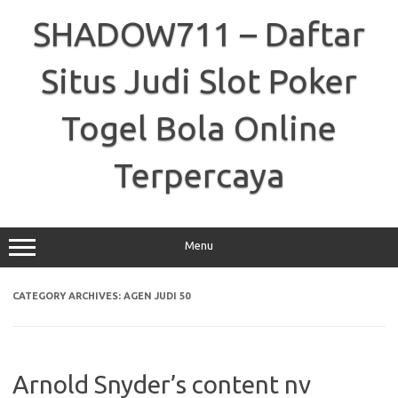
Skip
to
SHADOW711 – Daftar
content
Situs Judi Slot Poker
Togel Bola Online
Terpercaya
Menu
CATEGORY ARCHIVES:
AGEN JUDI 50
Arnold Snyder’s content nv