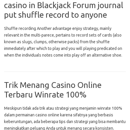
casino in Blackjack Forum journal
put shuffle record to anyone
Shuffle recording Another advantage enjoy strategy, mainly
relevant in the multi-parece, pertains to record sets of cards (also
known as slugs, clumps, otherwise packs) from the shuffle
immediately after which to play and you will playing predicated on
when the individuals notes come into play off an alternative shoe.
Trik Menang Casino Online
Terbaru Winrate 100%
Meskipun tidak ada trik atau strategi yang menjamin winrate 100%
dalam permainan casino online karena sifatnya yang berbasis
keberuntungan, ada beberapa tips dan strategi yang bisa membantu
meningkatkan peluang Anda untuk menang secara konsisten.