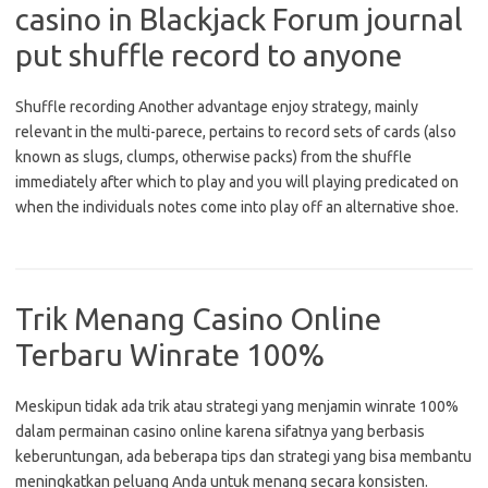
casino in Blackjack Forum journal
put shuffle record to anyone
Shuffle recording Another advantage enjoy strategy, mainly
relevant in the multi-parece, pertains to record sets of cards (also
known as slugs, clumps, otherwise packs) from the shuffle
immediately after which to play and you will playing predicated on
when the individuals notes come into play off an alternative shoe.
Trik Menang Casino Online
Terbaru Winrate 100%
Meskipun tidak ada trik atau strategi yang menjamin winrate 100%
dalam permainan casino online karena sifatnya yang berbasis
keberuntungan, ada beberapa tips dan strategi yang bisa membantu
meningkatkan peluang Anda untuk menang secara konsisten.