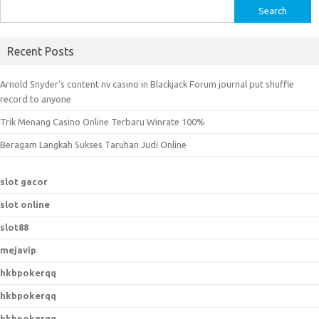
S
e
a
Recent Posts
r
c
Arnold Snyder’s content nv casino in Blackjack Forum journal put shuffle
h
record to anyone
f
Trik Menang Casino Online Terbaru Winrate 100%
o
r
Beragam Langkah Sukses Taruhan Judi Online
:
slot gacor
slot online
slot88
mejavip
hkbpokerqq
hkbpokerqq
hkbpokerqq