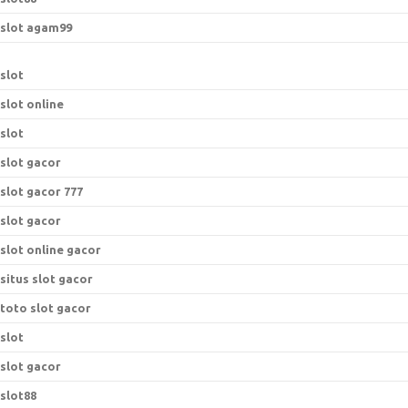
slot agam99
slot
slot online
slot
slot gacor
slot gacor 777
slot gacor
slot online gacor
situs slot gacor
toto slot gacor
slot
slot gacor
slot88